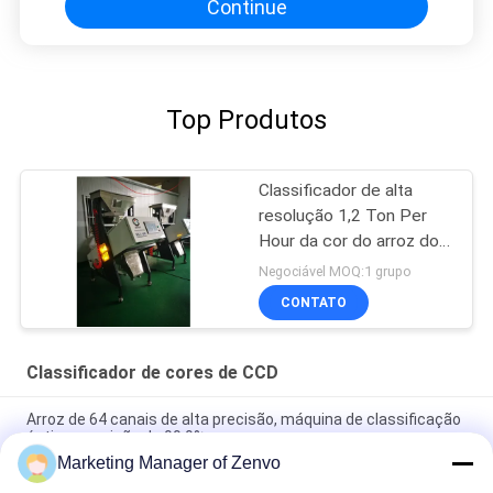
Continue
Top Produtos
Classificador de alta
resolução 1,2 Ton Per
Hour da cor do arroz do
CCD da câmera
Negociável MOQ:1 grupo
CONTATO
Classificador de cores de CCD
Arroz de 64 canais de alta precisão, máquina de classificação
óptica, precisão de 99,9%.
Marketing Manager of Zenvo
Classificador de cores inteligente multifuncional pequeno de