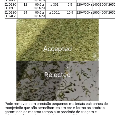
C16L2
0,8 Mpa
ZLD180-
12
00,6 a
≥ 301
5.5
220V/50Hz
1400
3500*265
C12L1
0,8 Mpa
ZLD180-
24
00,6 a
≥ 100:1
10.9
220V/50Hz
1900
4000*265
C24L2
0,8 Mpa
Pode remover com precisão pequenos materiais estranhos do
manjericão que são semelhantes em cor e forma ao produto,
garantindo ao mesmo tempo alta precisão de triagem e