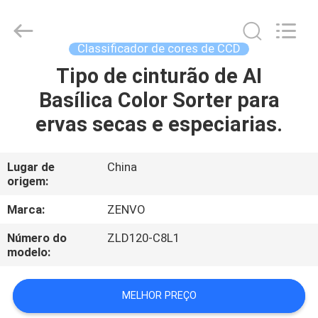
2026
ANHUI
ZENVO
TECHNOLOGY
CO.,
Classificador de cores de CCD
LTD.
All
Rights
Tipo de cinturão de AI
CASA
Reserved.
Basílica Color Sorter para
PRODUTOS
ervas secas e especiarias.
SOBRE
Lugar de
China
origem:
NÓS
Marca:
ZENVO
EXCURSÃO
Número do
ZLD120-C8L1
modelo:
DA
FÁBRICA
MELHOR PREÇO