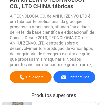
CO., LTD CHINA fábricas
A TECNOLOGIA CO. de ANHUI ZENVO, LTD é
um fabricante profissional da grão que
processa a maquinaria, situado “na cidade
de Hefei da base científica e educacional” de
China -. Desde 2010, TECNOLOGIA CO. de
ANHUI ZENVO, LTD. centrado sobre o
desenvolvimento e produção de vários tipos
de maquinaria de secagem e outra de grão
que processam a maquinaria. Nossos
produtos incluem: secador de grão do arroz,
secadores de grão do grupo, secador de grão
pequeno, secador de grão portátil, secador
Ligue agora.
Contacte-nos
misturado do fluxo, secador de grão de
circulação, fornalha da biomassa,
classificador da cor do CCD, máquina ...
Produtos superiores