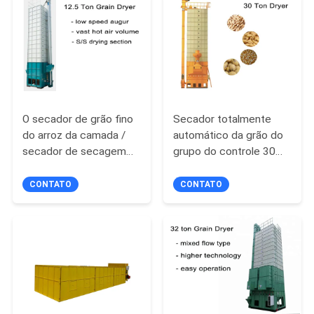
DO
SITE
POLÍTICA
DE
O secador de grão fino
Secador totalmente
PRIVACIDADE
do arroz da camada /
automático da grão do
secador de secagem
grupo do controle 30
do milho fácil opera-se
toneladas pelo grupo
nenhuma poluição
CONTATO
CONTATO