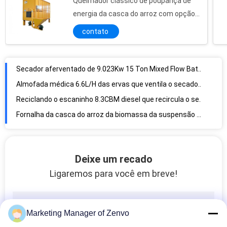
Queimador clássico de poupança de
energia da casca do arroz com opção
múltipla dos combustíveis da biomassa
contato
Secador aferventado de 9.023Kw 15 Ton Mixed Flow Batch Paddy
Almofada médica 6.6L/H das ervas que ventila o secador da cama lisa
Reciclando o escaninho 8.3CBM diesel que recircula o secador do milho
Fornalha da casca do arroz da biomassa da suspensão de ISO9001 27.5kW
Máquina de secagem de milho de 35 toneladas por lote sem auge Método de secagem por fluxo misto
Secador do fluxo de 35 Ton Per Batch Corn Mixed com o queimador diesel eficiente
Máquina de circulação de aço inoxidável do classificador da cor da grão das energias eólicas para picante
Recirculando Paddy Dryer With Coal Furnace 15 Ton Per Batch
Deixe um recado
Fluxo transversal que recircula Paddy Dryer With Coal Furnace de 30 toneladas/grupo
Ligaremos para você em breve!
30 Ton Per Batch que recircula Paddy Dryer With Furnace
15 de aço inoxidável Ton Per Batch Paddy Dryer que recircula com fornalha
Marketing Manager of Zenvo
Duas fornalhas que recirculam Paddy Dryer 45 Ton Per Batch