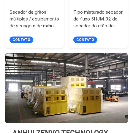
Secador de grãos
Tipo misturado secador
múltiplos / equipamento
do fluxo 5HJM-32 do
de secagem de milho
secador do grão do
de ventilação
trigo do secador de
grão / 32 toneladas
CONTATO
CONTATO
mecânicas
ANHUI ZENVO TECHNOLOGY