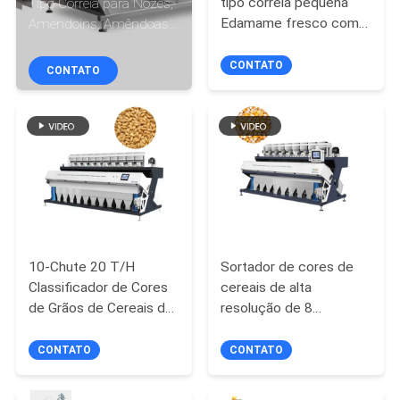
tipo correia pequena
Tipo Correia para Nozes,
CONTROLE
Edamame fresco com
Amendoins, Amêndoas,
DA
Ai.
Pistácios.
CONTATO
QUALIDADE
CONTATO
CONTACTE-
NOS
NOTÍCIA
10-Chute 20 T/H
Sortador de cores de
PEÇA
Classificador de Cores
cereais de alta
UMAS
de Grãos de Cereais de
resolução de 8
Alta Resolução para
chuteiras, capacidade
CITAÇÕES
Trigo, Milho e Grãos.
para milho, trigo, arroz e
CONTATO
CONTATO
legumes.
MAPA