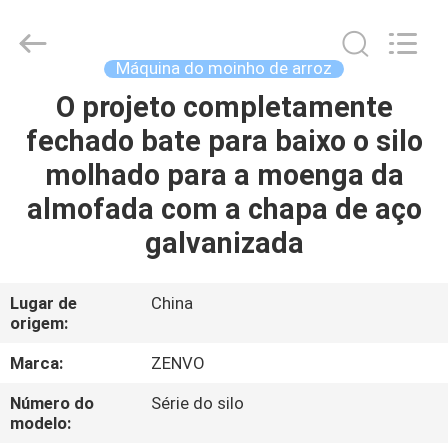
2026
ANHUI
ZENVO
TECHNOLOGY
CO.,
Máquina do moinho de arroz
LTD.
All
Rights
O projeto completamente
CASA
Reserved.
fechado bate para baixo o silo
PRODUTOS
molhado para a moenga da
almofada com a chapa de aço
SOBRE
galvanizada
NÓS
Lugar de
China
origem:
EXCURSÃO
DA
Marca:
ZENVO
FÁBRICA
Número do
Série do silo
modelo: