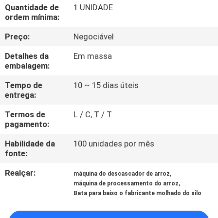
CONTROLE
Quantidade de
1 UNIDADE
ordem mínima:
DA
Preço:
Negociável
QUALIDADE
Detalhes da
Em massa
embalagem:
CONTACTE-
NOS
Tempo de
10 ~ 15 dias úteis
entrega:
Termos de
L / C, T / T
NOTÍCIA
pagamento:
Habilidade da
100 unidades por mês
PEÇA
fonte:
UMAS
Realçar:
,
máquina do descascador de arroz
CITAÇÕES
,
máquina de processamento do arroz
Bata para baixo o fabricante molhado do silo
MAPA