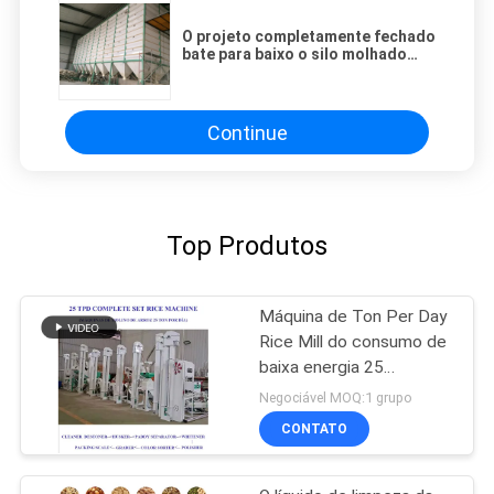
O projeto completamente fechado
bate para baixo o silo molhado
para a moenga da almofada com a
chapa de aço galvanizada
Continue
Top Produtos
Máquina de Ton Per Day
Rice Mill do consumo de
baixa energia 25
totalmente automático
Negociável MOQ:1 grupo
CONTATO