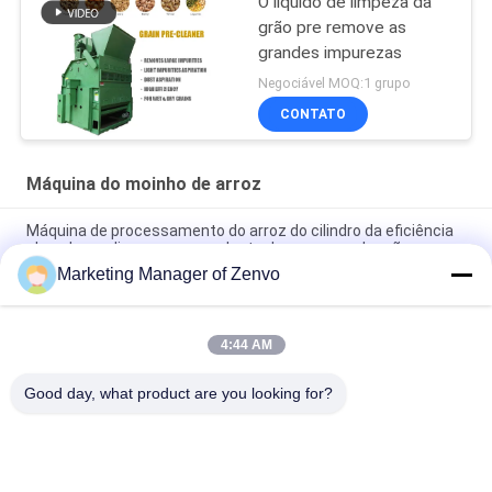
O líquido de limpeza da
grão pre remove as
grandes impurezas
Negociável MOQ:1 grupo
CONTATO
Máquina do moinho de arroz
Máquina de processamento do arroz do cilindro da eficiência
elevada que limpa pre para planta de secagem de grão
Marketing Manager of Zenvo
20 Ton/H galvanizaram o elevador de cubeta para Paddy
Drying Plant
4:44 AM
Tipo de baixo nível de ruído compressor do parafuso de ar
para o classificador da cor do arroz de 10 rampas
Good day, what product are you looking for?
Categorias populares
Todos