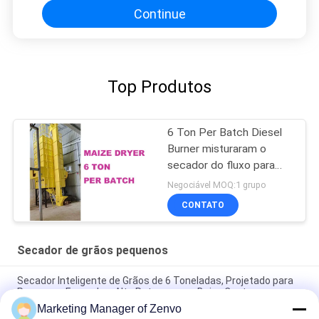
Continue
Top Produtos
6 Ton Per Batch Diesel
Burner misturaram o
secador do fluxo para
pequenos agricultores
Negociável MOQ:1 grupo
CONTATO
Secador de grãos pequenos
Secador Inteligente de Grãos de 6 Toneladas, Projetado para
Pequenas Fazendas, Alto Retorno com Baixo Custo.
Marketing Manager of Zenvo