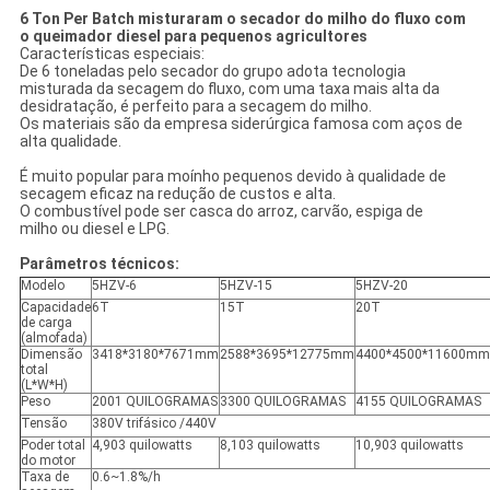
6 Ton Per Batch misturaram o secador do milho do fluxo com
o queimador diesel para pequenos agricultores
Características especiais:
De 6 toneladas pelo secador do grupo adota tecnologia
misturada da secagem do fluxo, com uma taxa mais alta da
desidratação, é perfeito para a secagem do milho.
Os materiais são da empresa siderúrgica famosa com aços de
alta qualidade.
É muito popular para moínho pequenos devido à qualidade de
secagem eficaz na redução de custos e alta.
O combustível pode ser casca do arroz, carvão, espiga de
milho ou diesel e LPG.
Parâmetros técnicos:
Modelo
5HZV-6
5HZV-15
5HZV-20
Capacidade
6T
15T
20T
de carga
(almofada)
Dimensão
3418*3180*7671mm
2588*3695*12775mm
4400*4500*11600mm
total
(L*W*H)
Peso
2001 QUILOGRAMAS
3300 QUILOGRAMAS
4155 QUILOGRAMAS
Tensão
380V trifásico /440V
Poder total
4,903 quilowatts
8,103 quilowatts
10,903 quilowatts
do motor
Taxa de
0.6~1.8%/h