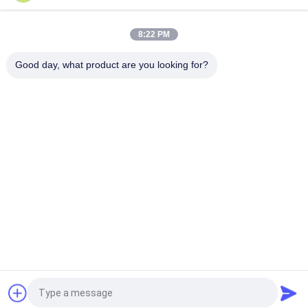
Secador de grãos de pequena dimensão de 6 toneladas por
lote com secagem uniforme e rápida a baixa temperatura
8:22 PM
Secador de grãos de pequena dimensão de 6 toneladas por
lote sem opção de auge e com o menor custo
Good day, what product are you looking for?
Categorias populares
Todos
Secador De Grão De 
Secador De Grão Do 
Arroz
Grupo
Secador De Grãos 
Secador De Fluxo 
Pequenos
Misto
Secador De Grão De 
Secador Portátil De 
Circulação
Grãos
Fornalha Da 
Classificador De 
Biomassa
Cores De CCD
Pedir um orçamento