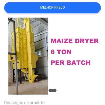
DO
MELHOR PREÇO
SITE
POLÍTICA
DE
PRIVACIDADE
Descrição de produto