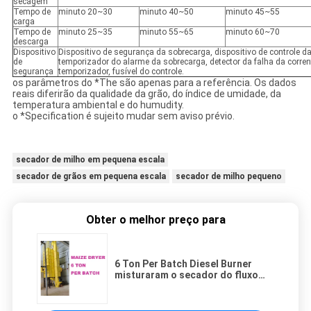
secagem
Tempo de
minuto 20~30
minuto 40~50
minuto 45~55
carga
Tempo de
minuto 25~35
minuto 55~65
minuto 60~70
descarga
Dispositivo
Dispositivo de segurança da sobrecarga, dispositivo de controle d
de
temporizador do alarme da sobrecarga, detector da falha da corrent
segurança
temporizador, fusível do controle.
os parâmetros do *The são apenas para a referência. Os dados
reais diferirão da qualidade da grão, do índice de umidade, da
temperatura ambiental e do humudity.
o *Specification é sujeito mudar sem aviso prévio.
secador de milho em pequena escala
secador de grãos em pequena escala
secador de milho pequeno
Obter o melhor preço para
6 Ton Per Batch Diesel Burner
misturaram o secador do fluxo
para pequenos agricultores