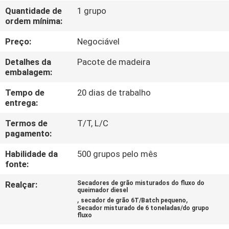
CONTROLE
Quantidade de
1 grupo
ordem mínima:
DA
QUALIDADE
Preço:
Negociável
Detalhes da
Pacote de madeira
CONTACTE-
embalagem:
NOS
Tempo de
20 dias de trabalho
entrega:
NOTÍCIA
Termos de
T/T, L/C
pagamento:
Habilidade da
500 grupos pelo mês
PEÇA
fonte:
UMAS
Realçar:
Secadores de grão misturados do fluxo do
CITAÇÕES
queimador diesel
,
,
secador de grão 6T/Batch pequeno
Secador misturado de 6 toneladas/do grupo
fluxo
MAPA