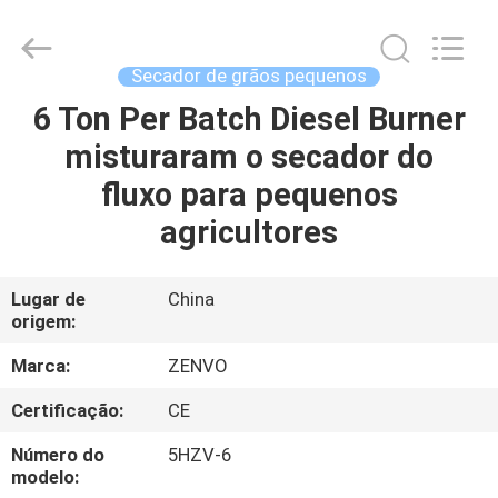
2026
ANHUI
ZENVO
TECHNOLOGY
CO.,
Secador de grãos pequenos
LTD.
All
Rights
6 Ton Per Batch Diesel Burner
CASA
Reserved.
misturaram o secador do
PRODUTOS
fluxo para pequenos
agricultores
SOBRE
NÓS
Lugar de
China
origem:
EXCURSÃO
Marca:
ZENVO
DA
Certificação:
CE
FÁBRICA
Número do
5HZV-6
modelo: