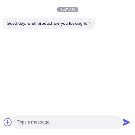
e poupança de energia
2:47 AM
Secador de grãos de sementes de trigo de milho de arroz 70
toneladas/lotação Capacidade de ar quente Temperatura 60-
Good day, what product are you looking for?
130°C 16.603kw
Categorias populares
Todos
Secador De Grão De 
Secador De Grão Do 
Arroz
Grupo
Secador De Grãos 
Secador De Fluxo 
Pequenos
Misto
Secador De Grão De 
Secador Portátil De 
Circulação
Grãos
Fornalha Da 
Classificador De 
Pedir um orçamento
Biomassa
Cores De CCD