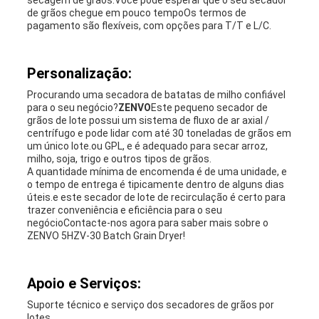
secagem de grãos.Você pode esperar que o seu secador
de grãos chegue em pouco tempoOs termos de
pagamento são flexíveis, com opções para T/T e L/C.
Personalização:
Procurando uma secadora de batatas de milho confiável
para o seu negócio?
ZENVO
Este pequeno secador de
grãos de lote possui um sistema de fluxo de ar axial /
centrífugo e pode lidar com até 30 toneladas de grãos em
um único lote.ou GPL, e é adequado para secar arroz,
milho, soja, trigo e outros tipos de grãos.
A quantidade mínima de encomenda é de uma unidade, e
o tempo de entrega é tipicamente dentro de alguns dias
úteis.e este secador de lote de recirculação é certo para
trazer conveniência e eficiência para o seu
negócioContacte-nos agora para saber mais sobre o
ZENVO 5HZV-30 Batch Grain Dryer!
Apoio e Serviços:
Suporte técnico e serviço dos secadores de grãos por
lotes