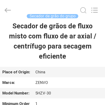
2026
ANHUI
ZENVO
TECHNOLOGY
Secador de grão do grupo
CO.,
LTD.
Secador de grãos de fluxo
CASA
All
Rights
Reserved.
misto com fluxo de ar axial /
PRODUTOS
centrífugo para secagem
eficiente
SOBRE
NÓS
Place of Origin:
China
Marca:
ZENVO
EXCURSÃO
Model Number:
5HZV-30
DA
Minimum Order
1