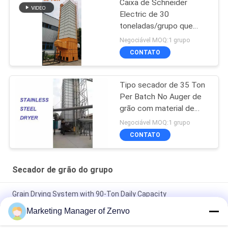
Caixa de Schneider
Electric de 30
toneladas/grupo que
recircula o secador para
Negociável MOQ:1 grupo
a almofada de arroz
CONTATO
Tipo secador de 35 Ton
Per Batch No Auger de
grão com material de
aço inoxidável
Negociável MOQ:1 grupo
CONTATO
Secador de grão do grupo
Grain Drying System with 90-Ton Daily Capacity
Marketing Manager of Zenvo
Secador de grãos de 30 toneladas por hora com alta eficiência