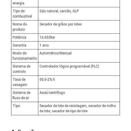
energia
Tipo de
Gás natural, carvão, GLP
combustível
Nome do
Secador de grãos por lotes
produto
Potência
16.603kw
Garantia
1 ano
Modo de
Automático/Manual
funcionamento
Sistema de
Controlador lógico programável (PLC)
controlo
Taxa de
00,6-2% h
secagem
Sistema de
Axial/centrífugo
fluxo de ar
Tipo
Secador de lote de reciclagem, secador de milho
de lote, secador de tipo de lote