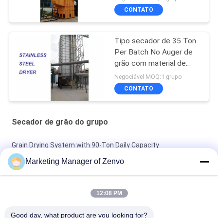
a almofada de arroz
CONTATO
Tipo secador de 35 Ton
Per Batch No Auger de
grão com material de
aço inoxidável
Negociável MOQ:1 grupo
CONTATO
Secador de grão do grupo
Grain Drying System with 90-Ton Daily Capacity
Marketing Manager of Zenvo
Secador de grãos de 30 toneladas por hora com alta eficiência
e poupança de energia
12:08 PM
Secador de grãos de sementes de trigo de milho de arroz 70
toneladas/lotação Capacidade de ar quente Temperatura 60-
Good day, what product are you looking for?