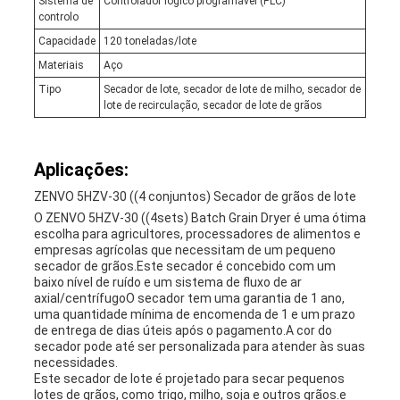
Sistema de
Controlador lógico programável (PLC)
controlo
Capacidade
120 toneladas/lote
Materiais
Aço
Tipo
Secador de lote, secador de lote de milho, secador de
lote de recirculação, secador de lote de grãos
Aplicações:
ZENVO 5HZV-30 ((4 conjuntos) Secador de grãos de lote
O ZENVO 5HZV-30 ((4sets) Batch Grain Dryer é uma ótima
escolha para agricultores, processadores de alimentos e
empresas agrícolas que necessitam de um pequeno
secador de grãos.Este secador é concebido com um
baixo nível de ruído e um sistema de fluxo de ar
axial/centrífugoO secador tem uma garantia de 1 ano,
uma quantidade mínima de encomenda de 1 e um prazo
de entrega de dias úteis após o pagamento.A cor do
secador pode até ser personalizada para atender às suas
necessidades.
Este secador de lote é projetado para secar pequenos
lotes de grãos, como trigo, milho, soja e outros grãos.e