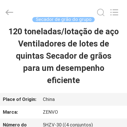
2026
ANHUI
ZENVO
TECHNOLOGY
Secador de grão do grupo
CO.,
LTD.
120 toneladas/lotação de aço
CASA
All
Rights
Reserved.
Ventiladores de lotes de
PRODUTOS
quintas Secador de grãos
para um desempenho
SOBRE
eficiente
NÓS
Place of Origin:
China
EXCURSÃO
Marca:
ZENVO
DA
Número do
5HZV-30 ((4 conjuntos)