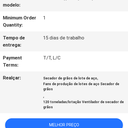
FÁBRICA
modelo:
Minimum Order
1
CONTROLE
Quantity:
DA
Tempo de
15 dias de trabalho
entrega:
QUALIDADE
Payment
T/T, L/C
Terms:
CONTACTE-
Realçar:
,
Secador de grãos de lote de aço
NOS
Fans de produção de lotes de aço Secador de
grãos
,
NOTÍCIA
120 toneladas/lotação Ventilador de secador de
grãos
PEÇA
MELHOR PREÇO