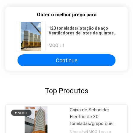
Obter o melhor preço para
120 toneladas/lotação de aço
Ventiladores de lotes de quintas
Secador de grãos para um
desempenho eficiente
MOQ：
1
Continue
Top Produtos
Caixa de Schneider
Electric de 30
toneladas/grupo que
recircula o secador para
Negociável MOQ:1 grupo