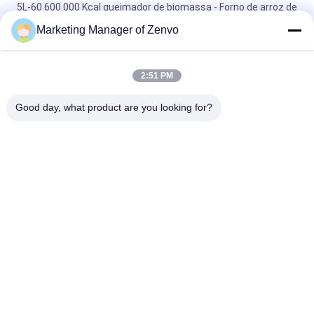
5L-60 600.000 Kcal queimador de biomassa - Forno de arroz de
alta eficiência.
Marketing Manager of Zenvo
5L-90 Biomassa Pellet Forno a Bala Quente Alimentação
automática 83 Eficiência térmica
2:51 PM
5L-90 Biomassa Pellet Forno de alta pressão a quente
Good day, what product are you looking for?
alimentação automática
Categorias populares
Todos
Secador De Grão De 
Secador De Grão Do 
Arroz
Grupo
Secador De Grãos 
Secador De Fluxo 
Pequenos
Misto
Secador De Grão De 
Secador Portátil De 
Circulação
Grãos