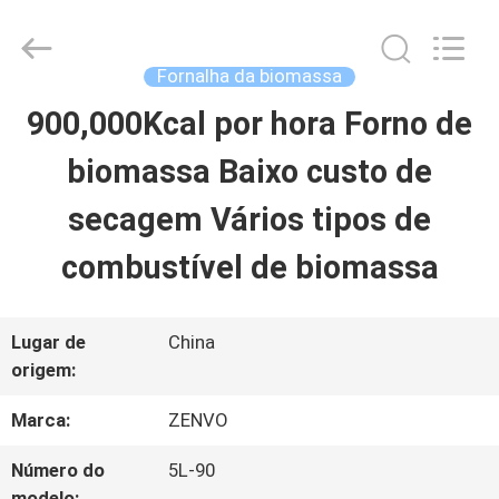
2026
ANHUI
ZENVO
TECHNOLOGY
Fornalha da biomassa
CO.,
LTD.
900,000Kcal por hora Forno de
CASA
All
Rights
Reserved.
biomassa Baixo custo de
PRODUTOS
secagem Vários tipos de
combustível de biomassa
SOBRE
NÓS
Lugar de
China
origem:
EXCURSÃO
Marca:
ZENVO
DA
Número do
5L-90
modelo: