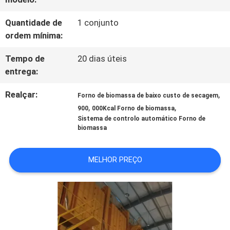
FÁBRICA
Quantidade de
1 conjunto
ordem mínima:
CONTROLE
Tempo de
20 dias úteis
DA
entrega:
QUALIDADE
Realçar:
,
Forno de biomassa de baixo custo de secagem
,
,
900
000Kcal Forno de biomassa
Sistema de controlo automático Forno de
CONTACTE-
biomassa
NOS
MELHOR PREÇO
NOTÍCIA
PEÇA