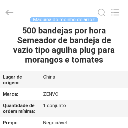
2026
ANHUI
ZENVO
TECHNOLOGY
CO.,
Máquina do moinho de arroz
LTD.
All
Rights
500 bandejas por hora
CASA
Reserved.
Semeador de bandeja de
PRODUTOS
vazio tipo agulha plug para
morangos e tomates
SOBRE
NÓS
Lugar de
China
origem:
EXCURSÃO
Marca:
ZENVO
DA
Quantidade de
1 conjunto
ordem mínima:
FÁBRICA
Preço:
Negociável