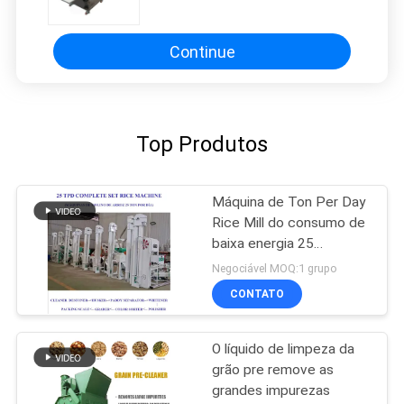
plug para morangos e tomates
Continue
Top Produtos
Máquina de Ton Per Day
Rice Mill do consumo de
baixa energia 25
totalmente automático
Negociável MOQ:1 grupo
CONTATO
O líquido de limpeza da
grão pre remove as
grandes impurezas