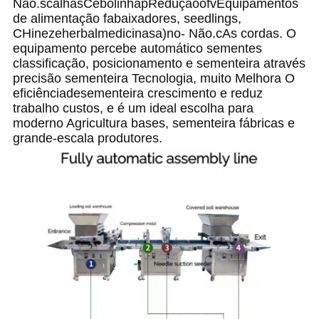
Não.
s
calha
s
Cebolinha
p
Redução
o
f
v
Equipamentos
de alimentação
f
abaixadores,
s
eedlings,
C
Hineze
h
erbal
m
edicinas
a)
n
o
- Não.
c
As cordas.
O
equipamento
percebe
automático
sementes
classificação
,
posicionamento
e
sementeira
através
precisão
sementeira
Tecnologia
,
muito
Melhora
O
eficiência
de
sementeira
crescimento
e
reduz
trabalho
custos
,
e
é
um
ideal
escolha
para
moderno
Agricultura
bases
,
sementeira
fábricas
e
grande
-
escala
produtores
.