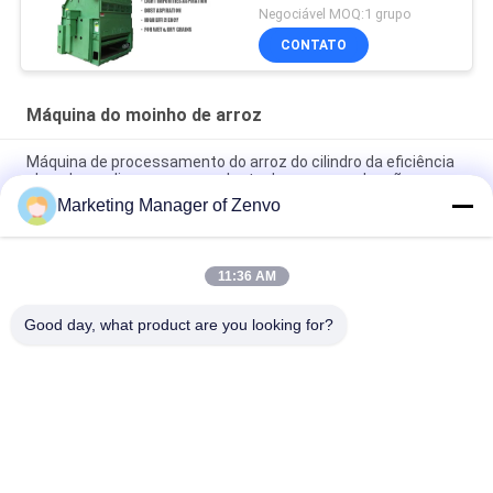
Negociável MOQ:1 grupo
CONTATO
Máquina do moinho de arroz
Máquina de processamento do arroz do cilindro da eficiência
elevada que limpa pre para planta de secagem de grão
Marketing Manager of Zenvo
20 Ton/H galvanizaram o elevador de cubeta para Paddy
Drying Plant
11:36 AM
Tipo de baixo nível de ruído compressor do parafuso de ar
para o classificador da cor do arroz de 10 rampas
Good day, what product are you looking for?
Categorias populares
Todos
Secador De Grão De 
Secador De Grão Do 
Arroz
Grupo