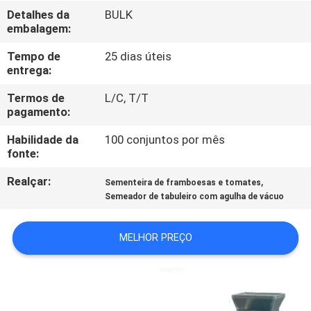
CONTROLE
Detalhes da
BULK
embalagem:
DA
QUALIDADE
Tempo de
25 dias úteis
entrega:
CONTACTE-
Termos de
L/C, T/T
pagamento:
NOS
Habilidade da
100 conjuntos por mês
fonte:
NOTÍCIA
Realçar:
,
Sementeira de framboesas e tomates
Semeador de tabuleiro com agulha de vácuo
PEÇA
UMAS
MELHOR PREÇO
CITAÇÕES
MAPA