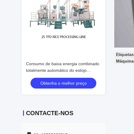
Etiqueta
Máquina 
Consumo de baixa energia combinado
totalmente automático do estojo
compacto da máquina do moinho de
Obtenha o melhor preço
arroz
CONTACTE-NOS