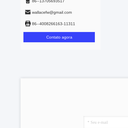
86--13705693517
wallacefw@gmail.com
86--4008266163-11311
Contato agora