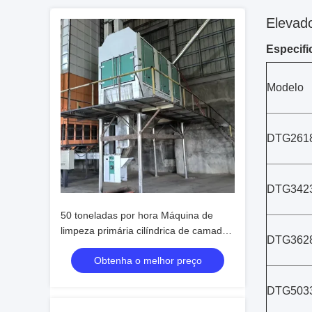
Elevado
Especifi
Modelo
DTG261
DTG342
50 toneladas por hora Máquina de
limpeza primária cilíndrica de camada
DTG362
única
Obtenha o melhor preço
DTG503