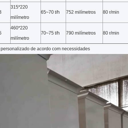
315*220
3
65~70 t/h
752 milímetros
80 r/min
milímetro
460*220
6
70~75 t/h
790 milímetros
80 r/min
milímetro
 personalizado de acordo com necessidades