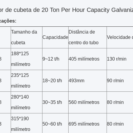
r de cubeta de 20 Ton Per Hour Capacity Galvani
cações:
Tamanho da
Distância de
Capacidade
Velocidade 
cubeta
centro do tubo
188*125
8
9~12 t/h
405 milímetros
130 r/min
milímetro
235*125
3
18~20 t/h
493mm
90 r/min
milímetro
280*140
8
30~35 t/h
560 milímetros
80 r/min
milímetro
315*190
3
50~60 t/h
695 milímetros
80 r/min
milímetro