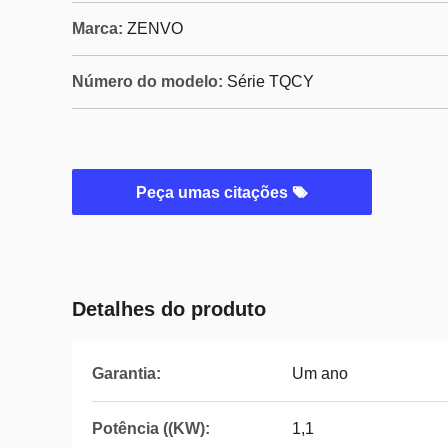
Marca:
ZENVO
Número do modelo:
Série TQCY
Peça umas citações
Detalhes do produto
Garantia:
Um ano
Potência ((KW):
1,1