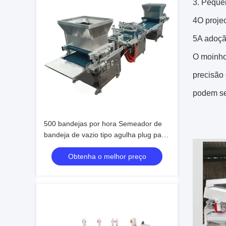
3. Peque
4O projec
5A adoçã
O moinho 
precisão
podem se
500 bandejas por hora Semeador de
bandeja de vazio tipo agulha plug para
morangos e tomates
Obtenha o melhor preço