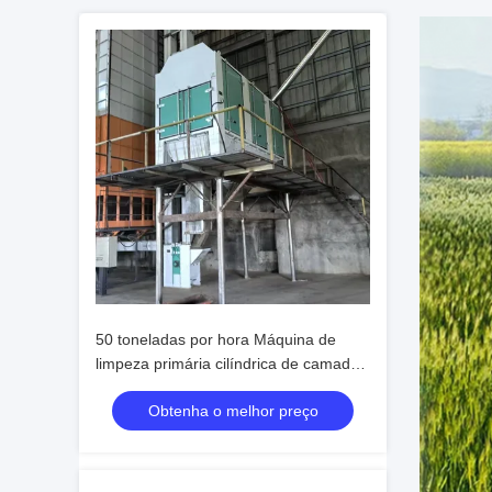
50 toneladas por hora Máquina de
limpeza primária cilíndrica de camada
única
Obtenha o melhor preço