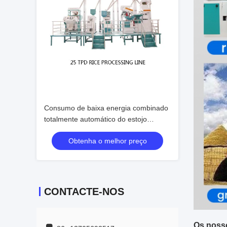
Consumo de baixa energia combinado
totalmente automático do estojo
compacto da máquina do moinho de
Obtenha o melhor preço
arroz
CONTACTE-NOS
Os noss