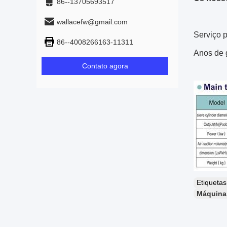
86--13705693517
wallacefw@gmail.com
Serviço 
86--4008266163-11311
Anos de g
Contato agora
Etiqueta
Máquina 