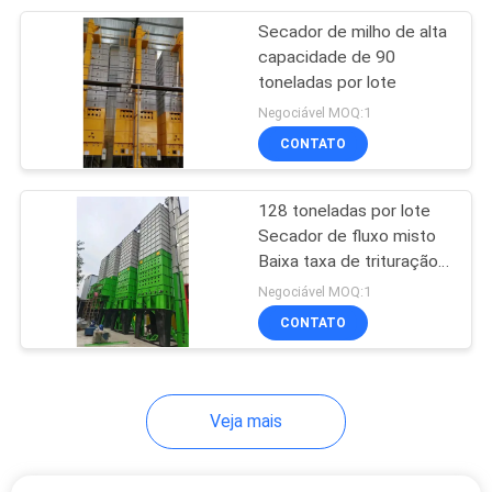
Secador de milho de alta
12
capacidade de 90
máquina de
toneladas por lote
Negociável MOQ:1
classificação ótica
CONTATO
128 toneladas por lote
Secador de fluxo misto
Baixa taxa de trituração,
18
baixo consumo de
Negociável MOQ:1
classificador de
energia Nenhum moinho
CONTATO
para milho
cores de arroz
Veja mais