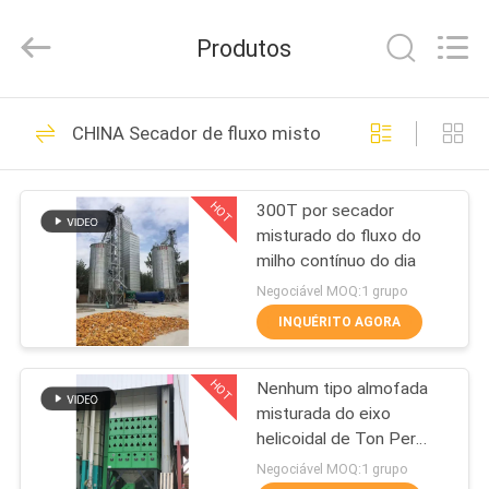
2026
ANHUI
ZENVO
Produtos
TECHNOLOGY
CO.,
LTD.
All
Rights
CASA
51
Reserved.
CHINA Secador de fluxo misto
Secador de Grão de
PRODUTOS
Arroz
HOT
300T por secador
misturado do fluxo do
SOBRE
milho contínuo do dia
NÓS
Negociável MOQ:1 grupo
INQUÉRITO AGORA
56
EXCURSÃO
Secador de grão do
HOT
Nenhum tipo almofada
DA
misturada do eixo
FÁBRICA
grupo
helicoidal de Ton Per
Batch For Maize do
Negociável MOQ:1 grupo