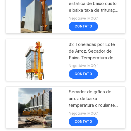
estática de baixo custo
e baixa taxa de trituração
41
de 55 toneladas
Negociável MOQ:1
fornalha da
CONTATO
biomassa
32 Toneladas por Lote
de Arroz, Secador de
Baixa Temperatura de
Trigo com Sistema de
Negociável MOQ:1
Duplo Duto de Ar e Dupla
CONTATO
70
Circulação
Classificador de
Secador de grãos de
arroz de baixa
cores de CCD
temperatura circulante
de 120 toneladas
Negociável MOQ:1
CONTATO