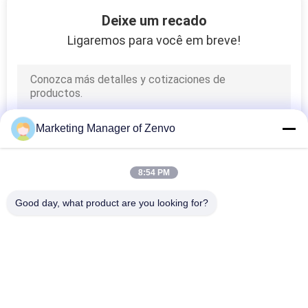
15
Deixe um recado
Máquina do
Ligaremos para você em breve!
classificador da cor
da grão
Marketing Manager of Zenvo
36
8:54 PM
Máquina do moinho
Good day, what product are you looking for?
de arroz
Categorias populares
Todos
Secador De Grão De 
Secador De Grão Do 
Arroz
Grupo
8