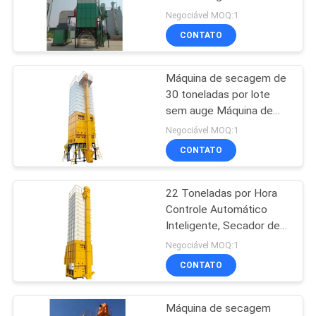
System
DO
Negociável MOQ:1
CONTATO
SITE
13
secador de grão de
Máquina de secagem de
POLÍTICA
30 toneladas por lote
circulação
DE
sem auge Máquina de
secagem de baixo custo,
PRIVACIDADE
Negociável MOQ:1
Máquina de secagem
CONTATO
agrícola
22 Toneladas por Hora
24
Controle Automático
Secador portátil de
Inteligente, Secador de
Fluxo Misto de Secagem
Negociável MOQ:1
grãos
a Baixa Temperatura.
CONTATO
Máquina de secagem