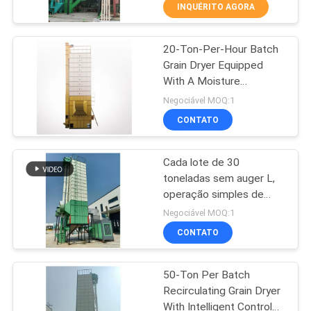
secador 22 do fluxo
CONTROLE
INQUÉRITO AGORA
DA
20-Ton-Per-Hour Batch
QUALIDADE
21
Grain Dryer Equipped
With A Moisture
Secador de grãos
CONTACTE-
Detector
Negociável MOQ:1
pequenos
NOS
CONTATO
Cada lote de 30
NOTÍCIA
toneladas sem auger L,
operação simples de
34
PEÇA
secador, secador
Negociável MOQ:1
agrícola.
Secador de fluxo
UMAS
CONTATO
CITAÇÕES
misto
50-Ton Per Batch
Recirculating Grain Dryer
MAPA
With Intelligent Control