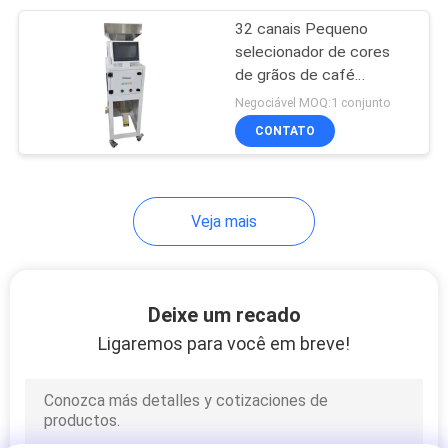
32 canais Pequeno
12
selecionador de cores
máquina de
de grãos de café
inteligentes
Negociável MOQ:1 conjunto
classificação ótica
CONTATO
Veja mais
18
classificador de
Deixe um recado
cores de arroz
Ligaremos para você em breve!