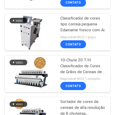
CONTROLE
CONTATO
DA
Classificador de cores
QUALIDADE
21
tipo correia pequena
Edamame fresco com Ai.
Secador de grãos
CONTACTE-
Negociável MOQ:1 grupo
pequenos
NOS
CONTATO
10-Chute 20 T/H
NOTÍCIA
Classificador de Cores
de Grãos de Cereais de
34
PEÇA
Alta Resolução para
Negociável MOQ:1 conjunto
Trigo, Milho e Grãos.
Secador de fluxo
UMAS
CONTATO
CITAÇÕES
misto
Sortador de cores de
cereais de alta resolução
MAPA
de 8 chuteiras,