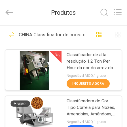
2026
ANHUI
ZENVO
Produtos
TECHNOLOGY
CO.,
LTD.
All
Rights
CASA
51
Reserved.
CHINA Classificador de cores de CCD
Secador de Grão de
PRODUTOS
Arroz
HOT
Classificador de alta
resolução 1,2 Ton Per
SOBRE
Hour da cor do arroz do
NÓS
CCD da câmera
Negociável MOQ:1 grupo
INQUÉRITO AGORA
56
EXCURSÃO
Secador de grão do
Classificadora de Cor
DA
Tipo Correia para Nozes,
FÁBRICA
grupo
Amendoins, Amêndoas,
Pistácios.
Negociável MOQ:1 grupo