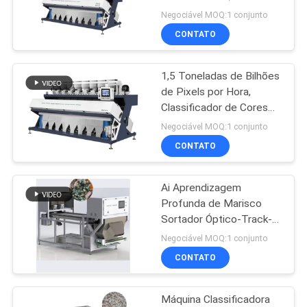
capacidade para milho,
DO
Negociável MOQ:1 conjunto
trigo, arroz e legumes.
CONTATO
SITE
13
secador de grão de
1,5 Toneladas de Bilhões
POLÍTICA
de Pixels por Hora,
circulação
DE
Classificador de Cores
Sesame com Sistema
PRIVACIDADE
Negociável MOQ:1 conjunto
Operacional Inteligente
CONTATO
Ai Aprendizagem
24
Profunda de Marisco
Secador portátil de
Sortador Óptico-Track-
Type, para Marisco.
Negociável MOQ:1 conjunto
grãos
CONTATO
Máquina Classificadora