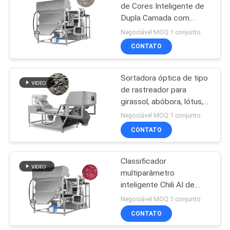
de Cores Inteligente de
Dupla Camada com
41
Correia para Bulbos de
Negociável MOQ:1 conjunto
Alho, Anis Estrelado,
fornalha da
CONTATO
Especiarias.
biomassa
Sortadora óptica de tipo
de rastreador para
girassol, abóbora, lótus,
sementes de gergelim e
Negociável MOQ:1 conjunto
produtos agrícolas
CONTATO
70
Classificador de
Classificador
multiparâmetro
cores de CCD
inteligente Chili AI de
transporte de correia
Negociável MOQ:1 conjunto
dupla e baixa quebra.
CONTATO