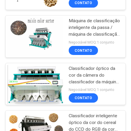
amendoim de 7 rampas
CONTROLE
CONTATO
DA
Máquina de classificação
QUALIDADE
inteligente da passa /
máquina de classificação
CONTACTE-
da passa do CCD com 5
Negociável MOQ:1 conjunto
toneladas pela
NOS
CONTATO
capacidade da hora
Classificador óptico da
NOTÍCIA
cor da câmera do
classificador da máquina
PEÇA
de classificação 5400
Negociável MOQ:1 conjunto
PIXEL do elevado
UMAS
CONTATO
desempenho
CITAÇÕES
Classificador inteligente
óptico da cor do cereal
MAPA
do CCD do RGB da cor