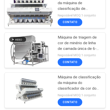
da máquina de
classificação de
sementes de girassol
Negociável MOQ:1 conjunto
com 5000 + cor do RGB
CONTATO
dos pixéis
Máquina de triagem de
cor de minério de linha
de camada única de 6-8
toneladas por hora
Negociável MOQ:1 conjunto
CONTATO
Máquina de classificação
da máquina do
classificador da cor do
CCD das sementes /
Negociável MOQ:1 conjunto
arroz com baixo
CONTATO
Carryover