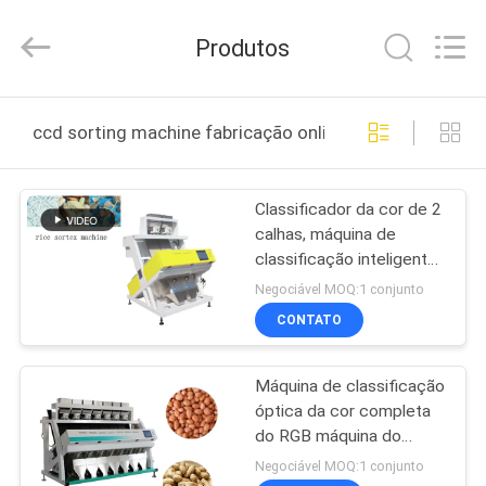
2026
ANHUI
ZENVO
Produtos
TECHNOLOGY
CO.,
LTD.
All
Rights
CASA
Reserved.
ccd sorting machine fabricação online
PRODUTOS
Classificador da cor de 2
calhas, máquina de
SOBRE
classificação inteligente
NÓS
do arroz pegajoso do
Negociável MOQ:1 conjunto
CCD
CONTATO
EXCURSÃO
Máquina de classificação
DA
óptica da cor completa
FÁBRICA
do RGB máquina do
classificador da cor do
Negociável MOQ:1 conjunto