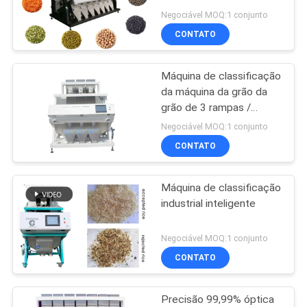
completa de máquina de
DO
Negociável MOQ:1 conjunto
classificação de 7
CONTATO
SITE
rampas
Máquina de classificação
POLÍTICA
da máquina da grão da
DE
grão de 3 rampas /
máquina da grão para
PRIVACIDADE
Negociável MOQ:1 conjunto
sementes pretas do
CONTATO
Quinoa
Máquina de classificação
industrial inteligente
Negociável MOQ:1 conjunto
CONTATO
Precisão 99,99% óptica